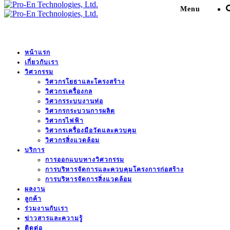
Menu
หน้าแรก
Remedial Treatment of
เกี่ยวกับเรา
วิศวกรรม
Transmission Line Towers
วิศวกรโยธาและโครงสร้าง
วิศวกรเครื่องกล
วิศวกรระบบงานท่อ
Pro-En Technologies, Ltd.
>
Portfolio
>
โรงไฟฟ้า
>
วิศวกรกระบวนการผลิต
Remedial Treatment of Transmission Line Towers
วิศวกรไฟฟ้า
วิศวกรเครื่องมือวัดและควบคุม
วิศวกรสิ่งแวดล้อม
บริการ
DESCRIPTION
การออกแบบทางวิศวกรรม
การบริหารจัดการและควบคุมโครงการก่อสร้าง
การบริหารจัดการสิ่งแวดล้อม
Houay Ho Power Company (HHPC) is an independent
ผลงาน
power producer (IPP) located in the Attapeu province, in the
ลูกค้า
southern part of Laos. It is a 152 MW hydroelectric power
ร่วมงานกับเรา
plant and began commercial operation in 1999.
The Transmission Line 230kVx2 circuits (over a distance
ข่าวสารและความรู้
161km to Thai/Lao Border).
ติดต่อ