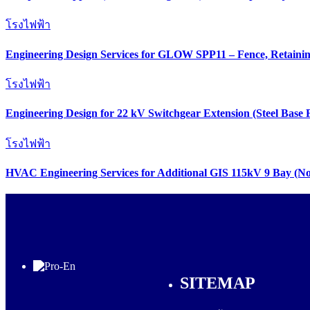
โรงไฟฟ้า
Engineering Design Services for GLOW SPP11 – Fence, Retainin
โรงไฟฟ้า
Engineering Design for 22 kV Switchgear Extension (Steel Base 
โรงไฟฟ้า
HVAC Engineering Services for Additional GIS 115kV 9 Bay (Nor
SITEMAP