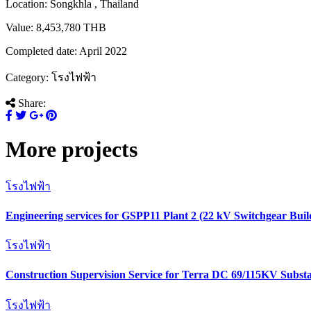
Location:
Songkhla , Thailand
Value:
8,453,780 THB
Completed date:
April 2022
Category:
โรงไฟฟ้า
Share:
More projects
โรงไฟฟ้า
Engineering services for GSPP11 Plant 2 (22 kV Switchgear Bui
โรงไฟฟ้า
Construction Supervision Service for Terra DC 69/115KV Substa
โรงไฟฟ้า