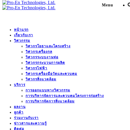
Menu
หน้าแรก
เกี่ยวกับเรา
Design change the aerial
วิศวกรรม
วิศวกรโยธาและโครงสร้าง
electrical cable system to
วิศวกรเครื่องกล
วิศวกรระบบงานท่อ
underground electrical
วิศวกรกระบวนการผลิต
วิศวกรไฟฟ้า
cables (Blue line).
วิศวกรเครื่องมือวัดและควบคุม
วิศวกรสิ่งแวดล้อม
บริการ
Pro-En Technologies, Ltd.
>
Portfolio
>
โรงไฟฟ้า
>
Design
การออกแบบทางวิศวกรรม
change the aerial electrical cable system to underground
การบริหารจัดการและควบคุมโครงการก่อสร้าง
electrical cables (Blue line).
การบริหารจัดการสิ่งแวดล้อม
ผลงาน
ลูกค้า
ร่วมงานกับเรา
ข่าวสารและความรู้
DESCRIPTION
ติดต่อ