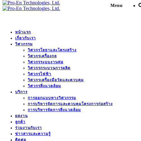
Menu
หน้าแรก
EIA of Jomtien Service
เกี่ยวกับเรา
วิศวกรรม
Apartment
วิศวกรโยธาและโครงสร้าง
วิศวกรเครื่องกล
วิศวกรระบบงานท่อ
Pro-En Technologies, Ltd.
>
Portfolio
>
การบริหารจัดการ
วิศวกรกระบวนการผลิต
วิศวกรไฟฟ้า
สิ่งแวดล้อม
>
EIA of Jomtien Service Apartment
วิศวกรเครื่องมือวัดและควบคุม
วิศวกรสิ่งแวดล้อม
บริการ
การออกแบบทางวิศวกรรม
DESCRIPTION
การบริหารจัดการและควบคุมโครงการก่อสร้าง
การบริหารจัดการสิ่งแวดล้อม
Major Development Hospitality Co., Ltd. is developing
ผลงาน
Jomtien Service Apartment. This project is located at Na
ลูกค้า
Jomtien, Chonburi. The project comprises of 7 storeys 2
ร่วมงานกับเรา
buildings, 5 storeys 1 building, 2 storeys 1 building and 1
ข่าวสารและความรู้
storey 4 buildings.
ติดต่อ