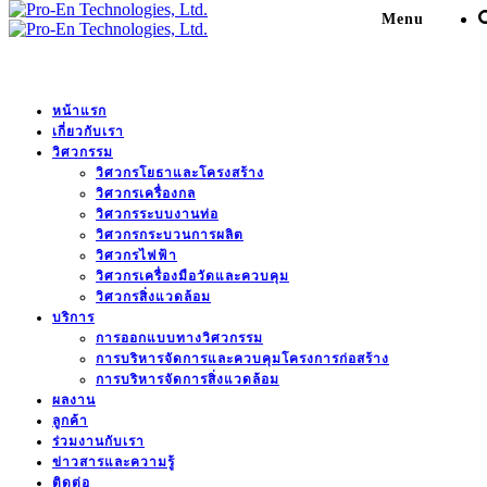
Menu
หน้าแรก
เกี่ยวกับเรา
Engineering Service for
วิศวกรรม
วิศวกรโยธาและโครงสร้าง
Modified Deaerator NPS7,8
วิศวกรเครื่องกล
วิศวกรระบบงานท่อ
and PP9 for return
วิศวกรกระบวนการผลิต
วิศวกรไฟฟ้า
Condensate from Lenzing.
วิศวกรเครื่องมือวัดและควบคุม
วิศวกรสิ่งแวดล้อม
บริการ
Pro-En Technologies, Ltd.
>
Portfolio
>
อุตสาหากรรมก๊าซ
การออกแบบทางวิศวกรรม
และน้ำมัน
>
Engineering Service for Modified Deaerator
การบริหารจัดการและควบคุมโครงการก่อสร้าง
การบริหารจัดการสิ่งแวดล้อม
NPS7,8 and PP9 for return Condensate from Lenzing.
ผลงาน
ลูกค้า
ร่วมงานกับเรา
ข่าวสารและความรู้
DESCRIPTION
ติดต่อ